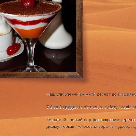
Наш улюбленний ніжний десерт до
різдвян
7,8 та 9 грудня
(в п’ятницю, суботу і неділ
Тендітний і легкий
парфе
з яскравим чергув
джему, горіхів і кокосових вершків – десерт ц