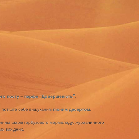
ого посту
–
парфе “Довершеність”
.
ю) потіште себе вишуканим
пісним десертом
.
анням шарів гарбузового мармеладу, журавлинного
их вихідних.