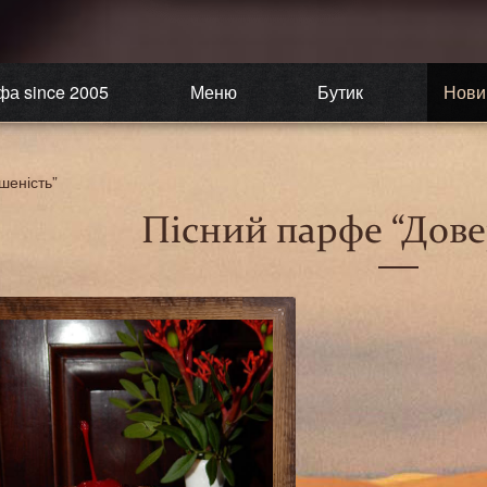
фа since 2005
Меню
Бутик
Нови
шеність”
Пісний парфе “Дове