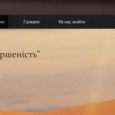
ни
Галерея
Як нас знайти
ршеність”