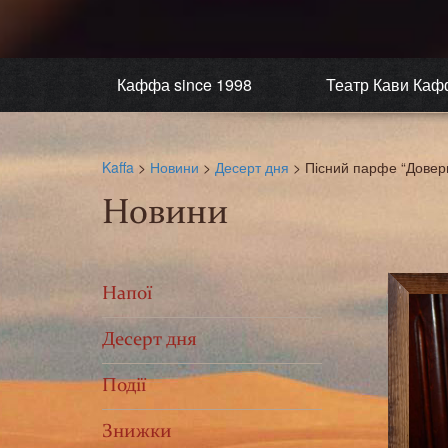
Каффа since 1998
Театр Кави Каф
Kaffa
>
Новини
>
Десерт дня
>
Пісний парфе “Довер
Новини
Напої
Десерт дня
Події
Знижки