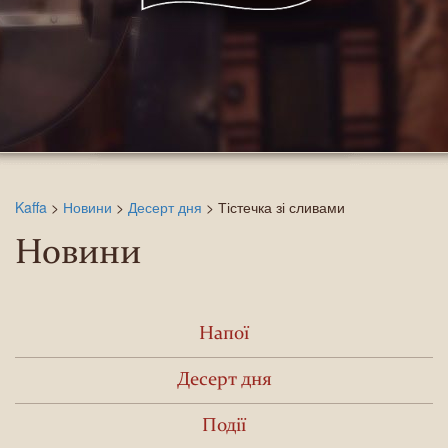
Kaffa
>
Новини
>
Десерт дня
>
Тістечка зі сливами
Новини
Напої
Десерт дня
Події