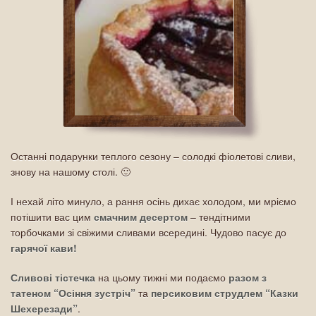
Останні подарунки теплого сезону – солодкі фіолетові сливи,
знову на нашому столі. 🙂
І нехай літо минуло, а рання осінь дихає холодом, ми мріємо
потішити вас цим
смачним десертом
– тендітними
торбочками зі свіжими сливами всередині. Чудово пасує до
гарячої кави!
Сливові тістечка
на цьому тижні ми подаємо
разом з
татеном “Осіння зустріч”
та
персиковим струдлем “Казки
Шехерезади”
.