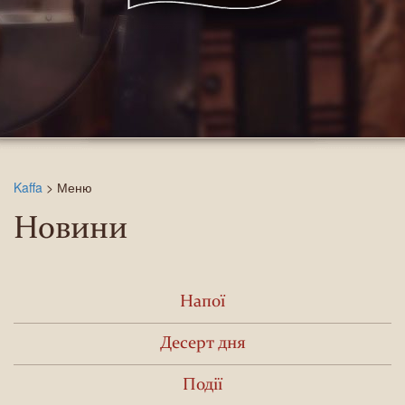
Kaffa
>
Меню
Новини
Напої
Десерт дня
Події