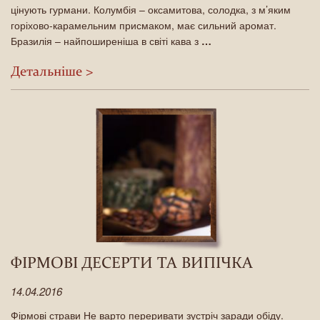
цінують гурмани. Колумбія – оксамитова, солодка, з м’яким
горіхово-карамельним присмаком, має сильний аромат.
Бразилія – найпоширеніша в світі кава з
…
Детальнiше >
ФІРМОВІ ДЕСЕРТИ ТА ВИПІЧКА
14.04.2016
Фірмові страви Не варто переривати зустріч заради обіду.