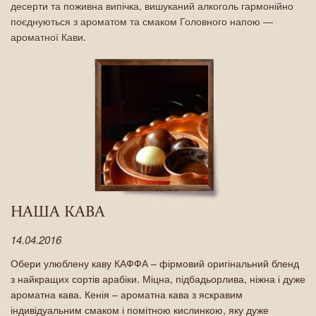
десерти та поживна випічка, вишуканий алкоголь гармонійно
поєднуються з ароматом та смаком Головного напою —
ароматної Кави.
НАША КАВА
14.04.2016
Обери улюблену каву КАФФА – фірмовий оригінальний бленд
з найкращих сортів арабіки. Міцна, підбадьорлива, ніжна і дуже
ароматна кава. Кенія – ароматна кава з яскравим
індивідуальним смаком і помітною кислинкою, яку дуже