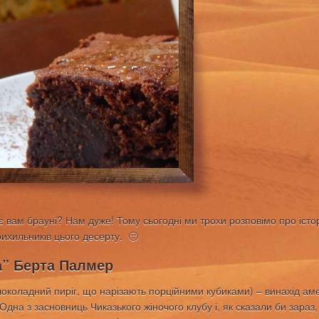
є вам брауні? Нам дуже! Тому сьогодні ми трохи розповімо про істор
ихильників цього десерту. 🙂
” Берта Палмер
шоколадний пиріг, що нарізають порційними кубиками) – винахід ам
дна з засновниць Чиказького жіночого клубу і, як сказали би зараз, 