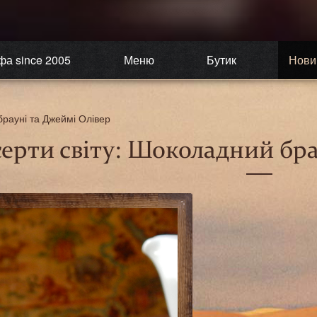
фа since 2005
Меню
Бутик
Нови
брауні та Джеймі Олівер
ерти світу: Шоколадний бра