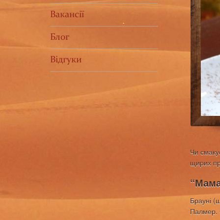
Вакансії
Блог
Відгуки
Чи смаку
щирих пр
“Мама
Брауні (
Палмер. О