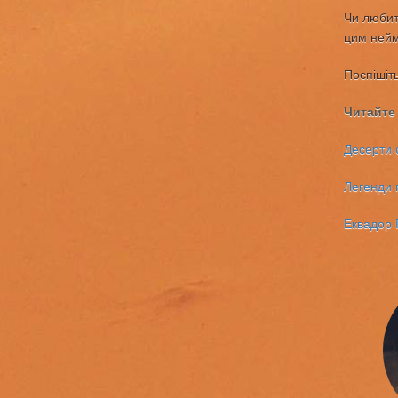
Чи любит
цим нейм
Поспішіть
Читайте
Десерти 
Легенди 
Еквадор Г