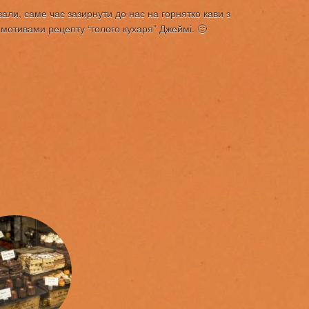
ли, саме час зазирнути до нас на горнятко кави з
мотивами рецепту “голого кухаря” Джеймі. 🙂