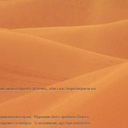
ію шоколадного тістечка, аби і вас перетворити на
ериканської кухні. Відомим його зробила Берта
відома селебріті. Її чоловікові, що був набагато