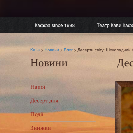
Каффа since 1998
Театр Кави Каф
Kaffa
>
Новини
>
Блог
>
Десерти світу: Шоколадний 
Новини
Дес
Напої
Десерт дня
Події
Знижки