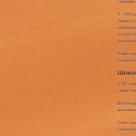
старшим 
У 1893 р
Чикаго і 
павільйо
на світ 
посипани
А вже че
готувати 
Шокол
У XX сто
і дуже пр
Шоколадн
можливос
Саме так
солону к