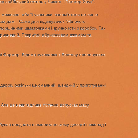
ав найбільший готель у Чикаго, “Палмер-Хауз”.
се можливе, аби її учасники запам’ятали не лише
ьких дамі. Саме для відвідувачок “Жіночого
порційними шматочками і зручно їсти з коробок. Так
 коричневий. Покритий абрикосовим джемом та
нні Фармер. Відома куховарка з Бостону пропонувала
дарок, оскільки це смачний, швидкий у приготуванні
 Але це невигадливе тістечко допускає масу
бував поєднати в американському десерті шоколад і