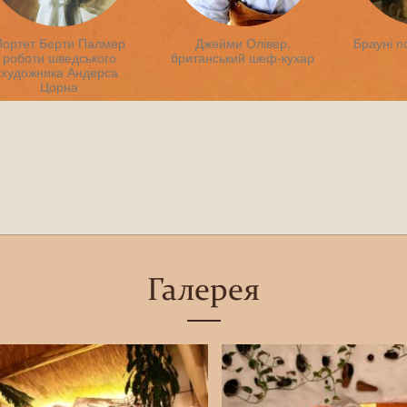
Портет Берти Палмер
Джейми Олівер,
Брауні п
роботи шведського
британський шеф-кухар
художника Андерса
Цорна
Галерея