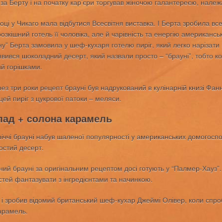
за Берту і на початку кар’єри торгував жіночою галантереєю, належ
оці у Чикаго мала відбутися Всесвітня виставка. І Берта зробила в
розкішний готель її чоловіка, але й чарівність та енергію американс
ну” Берта замовила у шеф-кухаря готелю пиріг, який легко нарізати 
з’явився шоколадний десерт, який назвали просто – “брауні”, тобто
й горішками.
рез три роки рецепт брауні був надрукований в кулінарній книзі Фа
цей пиріг з цукрової патоки – меляси.
ад + солона карамель
річчі брауні набув шаленої популярності у американських домогоспо
остий десерт.
ий брауні за оригінальним рецептом досі готують у “Палмер-Хауз”.
тей фантазувати з інгредієнтами та начинкою.
 і зробив відомий британський шеф-кухар Джеймі Олівер, коли спро
арамель.