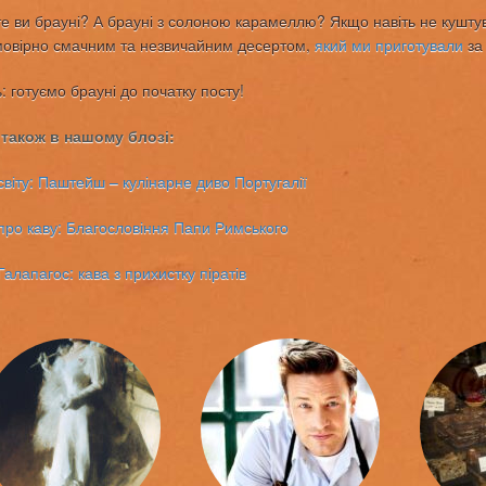
е ви брауні? А брауні з солоною карамеллю? Якщо навіть не куштува
овірно смачним та незвичайним десертом,
який ми приготували
за 
: готуємо брауні до початку посту!
 також в нашому блозі:
світу: Паштейш – кулінарне диво Португалії
про каву: Благословіння Папи Римського
алапагос: кава з прихистку піратів