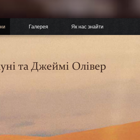
ни
Галерея
Як нас знайти
уні та Джеймі Олівер