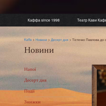
Каффа since 1998
Театр Кави Каф
Kaffa
>
Новини
>
Десерт дня
>
Тістечко Павлова до с
Новини
Напої
Десерт дня
Події
Знижки