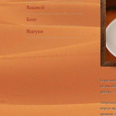
Вакансії
Блог
Відгуки
Березнев
це ми вб
десерт. 
Запрошує
версія ві
кремом т