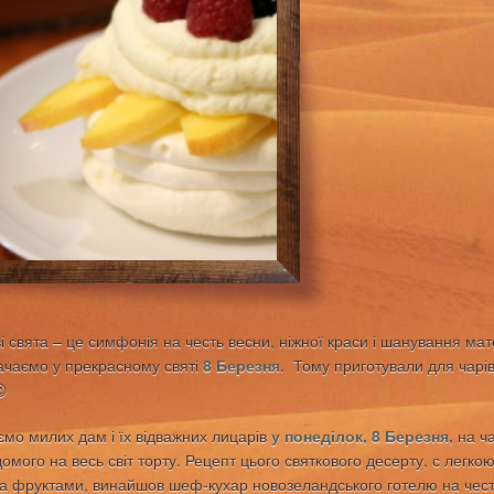
і свята – це симфонія на честь весни, ніжної краси і шанування мат
ачаємо у прекрасному святі
8 Березня
. Тому приготували для чарівн
😉
мо милих дам і їх відважних лицарів
у понеділок, 8 Березня,
на ча
домого на весь світ торту. Рецепт цього святкового десерту, с легк
а фруктами, винайшов шеф-кухар новозеландського готелю на чест