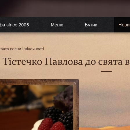
фа since 2005
Меню
Бутик
Нови
вята весни і жіночності
Тістечко Павлова до свята в