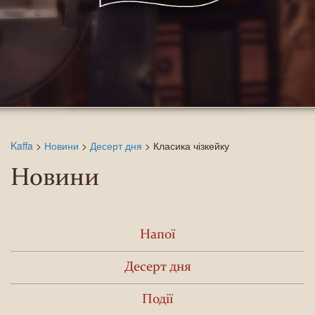
Kaffa
>
Новини
>
Десерт дня
>
Класика чізкейку
Новини
Напої
Десерт дня
Події