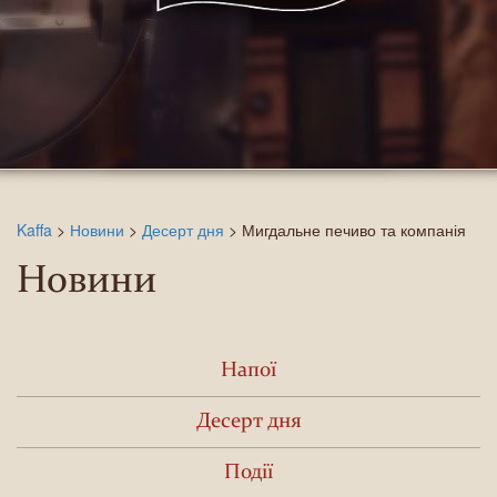
Kaffa
>
Новини
>
Десерт дня
>
Мигдальне печиво та компанія
Новини
Напої
Десерт дня
Події