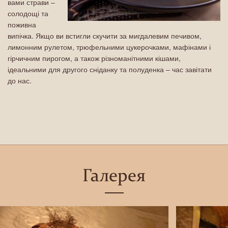
вами страви –
солодощі та
поживна
випічка. Якщо ви встигли скучити за мигдалевим печивом,
лимонним рулетом, трюфельними цукерочками, мафінами і
гірчичним пирогом, а також різноманітними кішами,
ідеальними для другого сніданку та полуденка – час завітати
до нас.
Галерея