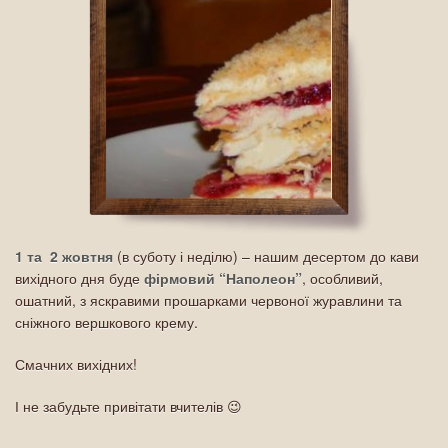
1 та 2 жовтня
(в суботу і неділю) – нашим десертом до кави
вихідного дня буде
фірмовий “Наполеон”
, особливий,
ошатний, з яскравими прошарками червоної журавлини та
сніжного вершкового крему.
Смачних вихідних!
І не забудьте привітати вчителів 😉