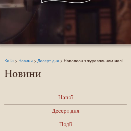
Kaffa
>
Новини
>
Десерт дня
>
Наполеон з журавлинним кюлі
Новини
Напої
Десерт дня
Події