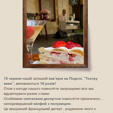
15 червня
нашій затишній
кав’ярні на Подолі, “Театру
кави”
, виповнюється
18 років!
Отож з нагоди нашого повноліття запрошуємо всіх вас
відсвяткувати разом з нами
Особливим
святковим десертом
повноліття призначено…
неперевершений
мілфей з полуницею
.
Це вишуканий французький десерт , родзинкою якого є