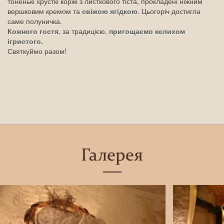
тоненькі хрусткі коржі з листкового тіста, прокладені ніжним
вершковим кремом та
свіжою ягідкою
. Цьогоріч достигла
саме полуничка.
Кожного гостя
, за традицією,
пригощаємо келихом
ігристого.
Святкуймо разом!
Галерея