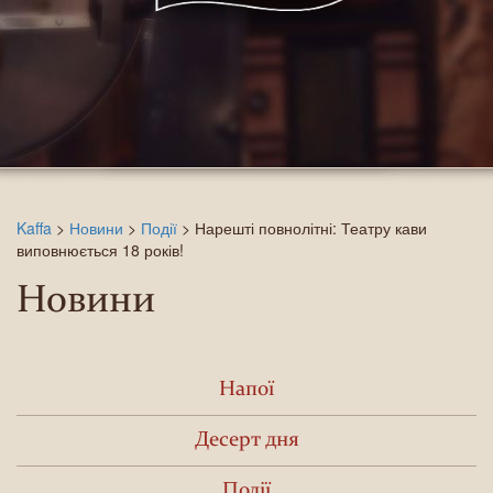
Kaffa
>
Новини
>
Події
>
Нарешті повнолітні: Театру кави
виповнюється 18 років!
Новини
Напої
Десерт дня
Події